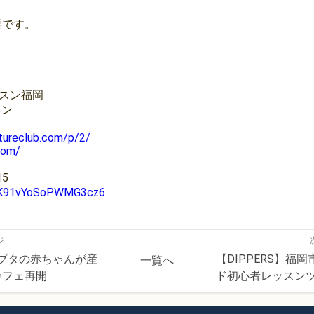
要です。
。
。
スン福岡
ン⁡
tureclub.com/p/2/
com/
5
l/YK91vYoSoPWMG3cz6
ジ
イクロブタの赤ちゃんが産
【DIPPERS】
一覧へ
カフェ再開
ド初心者レッスン