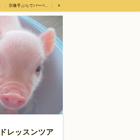
»
プ）体験
宗像手ぶらでバーベキューセットレンタル４時間
【DIPPERS】福岡・大分・初心者大歓迎スノーボードツアー2023熊本・長崎・佐賀もOK
法表記
ウッドチップ販売
ードレッスンツア