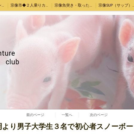
宗像シュノーケリング・カヤック体験
宗像市◆２人乗りカヤックレンタル
宗像魚突き・取ったどー！体験
宗像SUP（サッ
お母さんと子供限定「宗像大島・地島魚釣り」
【Piglets cafe】マイクロブタカフェ福岡店
福岡、熊本、大分出発。綺麗でいい波の宮崎へサーフトリップ
ストレス発散！上司の顔にお茶をぶっかける！あの爽快感を再び～again～
ちゃぶ台返し初心者（作成中）
旅のお供いたします
特定商取引
ture
b
前のページ
一覧へ
次のページ
】福岡より男子大学生３名で初心者スノーボ