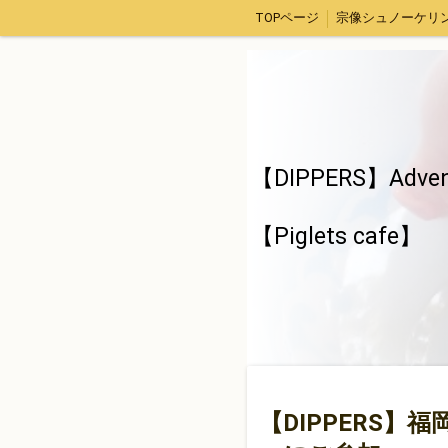
TOPページ
福津市アジ釣り体験
【DIPPERS】４人グループ限定・福岡山口出発。広島スノーボードツアー
面白きことなき世を面白く
【DIPPERS】Adven
clu
【Piglets cafe】
【DIPPERS