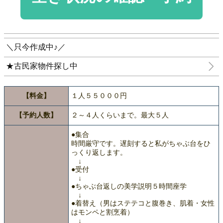
＼只今作成中♪／
★古民家物件探し中
【料金】
１人５５０００円
【予約人数】
２～４人くらいまで。最大５人
●集合
時間厳守です。遅刻すると私がちゃぶ台をひ
っくり返します。
↓
●受付
↓
●ちゃぶ台返しの美学説明５時間座学
↓
●着替え（男はステテコと腹巻き、肌着・女性
はモンペと割烹着）
↓