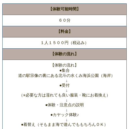
【体験可能時間】
６０分
【料金】
１人１５００円（税込み）
【体験の流れ】
【体験の流れ】
●集合
道の駅宗像の裏にある北斗の水くみ海浜公園（海岸）
↓
●受付
↓
（※必要な方は濡れても良い服装・靴にお着換え）
↓
●体験・注意点の説明
↓
●カヤック体験♪
↓
●着替え（そもまま海で遊んでももちろんＯＫ）