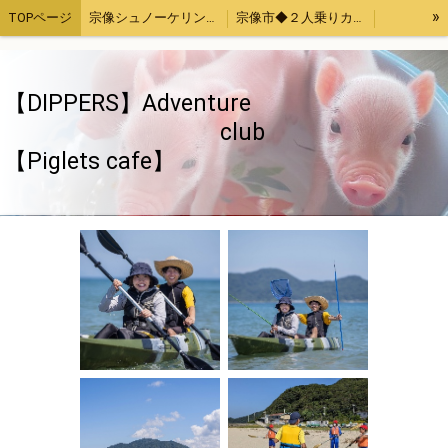
»
TOPページ
宗像シュノーケリング・カヤック体験
宗像市◆２人乗りカヤックレンタル
宗像魚突き・取ったどー！体験
宗像SUP（サップ）体験
宗像手ぶらでバーベキューセットレンタル４時間
福津市アジ釣り体験
【DIPPERS】Adventure
お母さんと子供限定「宗像大島・地島魚釣り」
【Piglets cafe】マイクロブタカフェ福岡店
club
【Piglets cafe】
福岡、熊本、大分出発。綺麗でいい波の宮崎へサーフトリップ
【DIPPERS】福岡・大分・初心者大歓迎スノーボードツアー2023熊本・長崎・佐賀もOK
【DIPPERS】４人グループ限定・福岡山口出発。広島スノーボードツアー
ストレス発散！上司の顔にお茶をぶっかける！あの爽快感を再び～again～
ちゃぶ台返し初心者（作成中）
旅のお供いたします
特定商取引法表記
ウッドチップ販売
面白きことなき世を面白く