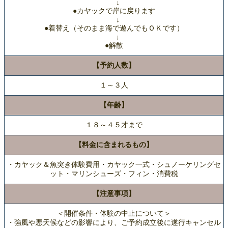
↓
●カヤックで岸に戻ります
↓
●着替え（そのまま海で遊んでもＯＫです）
↓
●解散
【予約人数】
１～３人
【年齢】
１８～４５才まで
【料金に含まれるもの】
・カヤック＆魚突き体験費用・カヤック一式・シュノーケリングセ
ット・マリンシューズ・フィン・消費税
【注意事項】
＜開催条件・体験の中止について＞
・強風や悪天候などの影響により、ご予約成立後に遂行キャンセル