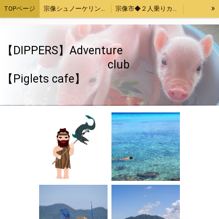
»
TOPページ
宗像シュノーケリング・カヤック体験
宗像市◆２人乗りカヤックレンタル
宗像魚突き・取ったどー！体験
宗像SUP（サップ）体験
宗像手ぶらでバーベキューセットレンタル４時間
福津市アジ釣り体験
【DIPPERS】Adventure
お母さんと子供限定「宗像大島・地島魚釣り」
【Piglets cafe】マイクロブタカフェ福岡店
club
【Piglets cafe】
福岡、熊本、大分出発。綺麗でいい波の宮崎へサーフトリップ
【DIPPERS】福岡・大分・初心者大歓迎スノーボードツアー2023熊本・長崎・佐賀もOK
【DIPPERS】４人グループ限定・福岡山口出発。広島スノーボードツアー
ストレス発散！上司の顔にお茶をぶっかける！あの爽快感を再び～again～
ちゃぶ台返し初心者（作成中）
旅のお供いたします
特定商取引法表記
ウッドチップ販売
面白きことなき世を面白く