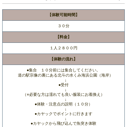
【体験可能時間】
３０分
【料金】
１人２８００円
【体験の流れ】
●集合 １０分前には集合してください。
道の駅宗像の裏にある北斗の水くみ海浜公園（海岸）
↓
●受付
↓
（※必要な方は濡れても良い服装にお着換え）
↓
●体験・注意点の説明（１０分）
↓
●カヤックでポイントに行きます
↓
●カヤックから飛び込んで魚突き体験