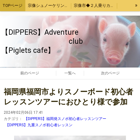
»
TOPページ
宗像シュノーケリング・カヤック体験
宗像市◆２人乗りカヤックレンタル
宗像魚突き・取ったどー！体験
宗像SUP（サップ）体験
宗像手ぶらでバーベキューセットレンタル４時間
福津市アジ釣り体験
【DIPPERS】Adventure
お母さんと子供限定「宗像大島・地島魚釣り」
【Piglets cafe】マイクロブタカフェ福岡店
club
【Piglets cafe】
福岡、熊本、大分出発。綺麗でいい波の宮崎へサーフトリップ
【DIPPERS】福岡・大分・初心者大歓迎スノーボードツアー2023熊本・長崎・佐賀もOK
【DIPPERS】４人グループ限定・福岡山口出発。広島スノーボードツアー
ストレス発散！上司の顔にお茶をぶっかける！あの爽快感を再び～again～
ちゃぶ台返し初心者（作成中）
旅のお供いたします
特定商取引法表記
前のページ
一覧へ
次のページ
ウッドチップ販売
面白きことなき世を面白く
福岡県福岡市よりスノーボード初心者
レッスンツアーにおひとり様で参加
2024年02月06日 17:41
カテゴリ：
【DIPPERS】福岡発スノボ初心者レッスンツアー
【DIPPERS】九重スノボ初心者レッスン