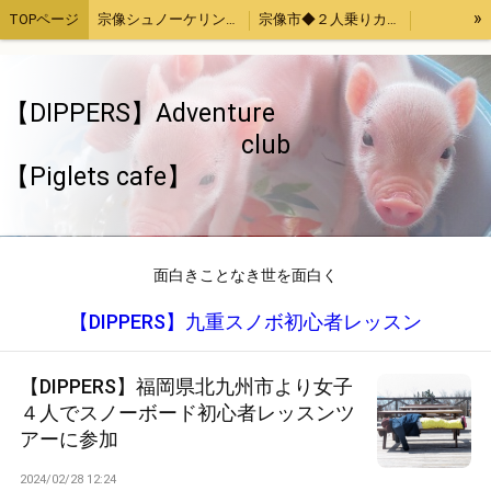
»
TOPページ
宗像シュノーケリング・カヤック体験
宗像市◆２人乗りカヤックレンタル
宗像魚突き・取ったどー！体験
宗像SUP（サップ）体験
宗像手ぶらでバーベキューセットレンタル４時間
福津市アジ釣り体験
【DIPPERS】Adventure
お母さんと子供限定「宗像大島・地島魚釣り」
【Piglets cafe】マイクロブタカフェ福岡店
club
【Piglets cafe】
福岡、熊本、大分出発。綺麗でいい波の宮崎へサーフトリップ
【DIPPERS】福岡・大分・初心者大歓迎スノーボードツアー2023熊本・長崎・佐賀もOK
【DIPPERS】４人グループ限定・福岡山口出発。広島スノーボードツアー
ストレス発散！上司の顔にお茶をぶっかける！あの爽快感を再び～again～
ちゃぶ台返し初心者（作成中）
旅のお供いたします
特定商取引法表記
面白きことなき世を面白く
ウッドチップ販売
面白きことなき世を面白く
【DIPPERS】九重スノボ初心者レッスン
【DIPPERS】福岡県北九州市より女子
４人でスノーボード初心者レッスンツ
アーに参加
2024/02/28 12:24