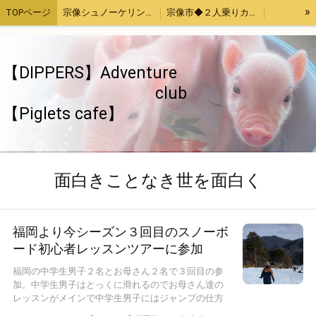
»
TOPページ
宗像シュノーケリング・カヤック体験
宗像市◆２人乗りカヤックレンタル
宗像魚突き・取ったどー！体験
宗像SUP（サップ）体験
宗像手ぶらでバーベキューセットレンタル４時間
福津市アジ釣り体験
【DIPPERS】Adventure
お母さんと子供限定「宗像大島・地島魚釣り」
【Piglets cafe】マイクロブタカフェ福岡店
club
【Piglets cafe】
福岡、熊本、大分出発。綺麗でいい波の宮崎へサーフトリップ
【DIPPERS】福岡・大分・初心者大歓迎スノーボードツアー2023熊本・長崎・佐賀もOK
【DIPPERS】４人グループ限定・福岡山口出発。広島スノーボードツアー
ストレス発散！上司の顔にお茶をぶっかける！あの爽快感を再び～again～
ちゃぶ台返し初心者（作成中）
旅のお供いたします
特定商取引法表記
面白きことなき世を面白く
ウッドチップ販売
面白きことなき世を面白く
福岡より今シーズン３回目のスノーボ
ード初心者レッスンツアーに参加
福岡の中学生男子２名とお母さん２名で３回目の参
加。中学生男子はとっくに滑れるのでお母さん達の
レッスンがメインで中学生男子にはジャンプの仕方
や...