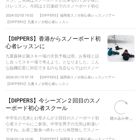
スン。ご夫婦はスノーボードが出来るのでお子様だ
けレッスン。今回は２日連続でのスノーボード初心
者...
2024/02/03 19:02
【DIPPERS】福岡発スノボ初心者レッスンツアー
【DIPPERS】九重スノボ初心者レッスン
【DIPPERS】香港からスノーボード初
心者レッスンに
九重森林公園スキー場の天気予報は雨。お客様と話
し合ってスキー場で考えよう。となりました。こん
な臨機応変に対応できるのも当店ならではのスノー
ボ...
2024/01/19 07:18
【DIPPERS】福岡発スノボ初心者レッスンツアー
【DIPPERS】九重スノボ初心者レッスン
【DIPPERS】今シーズン２回目のスノ
ーボード初心者スクール
中学生の兄弟とお母さんが２回目のスノーボード初
心者スクールにご参加。中学生男子の元気は桁違い
ですね。お昼ご飯食べ終わったら休憩無しでスノー
ボ...
2024/01/14 10:06
【DIPPERS】福岡発スノボ初心者レッスンツアー