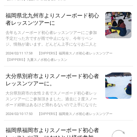
福岡県北九州市よりスノーボード初心
者レッスンツアーに
去年もスノーボード初心者レッスンツアーにご参加
予定だった方ですが雨で中止になり、今年リベン
ジ。情熱が違います。どんどん上手になりお二人と
も上...
2024/02/11 17:58
【DIPPERS】福岡発スノボ初心者レッスンツアー
【DIPPERS】九重スノボ初心者レッスン
大分県別府市よりスノーボード初心者
レッスンツアーに。
大分県別府市の女性２名でスノーボード初心者レッ
スンツアーにご参加頂きました。過去に２度スノー
ボード経験はあるけど滑れるないので上手になりた
い...
2024/02/10 17:50
【DIPPERS】福岡発スノボ初心者レッスンツアー
福岡県福岡市よりスノーボード初心者